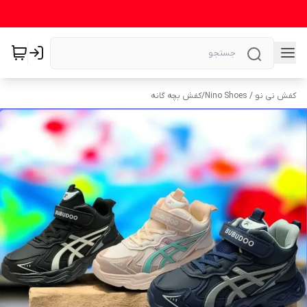
کفش نی نو / Nino Shoes
/
کفش بچه گانه