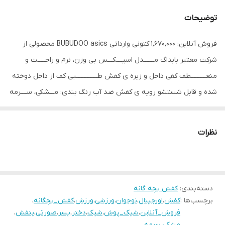
توضیحات
فروش آنلاین: 1,670,000 کتونی وارداتی BUBUDOO asics محصولی از
شرکت معتبر بابداگ مـــــــدل اسیــــکـــس بی وزن، نرم و راحـــــت و
منعــــــــــطف کفی داخل و زیره ی کفش طــــــــــــــبی کف از داخل دوخته
شده و قابل شستشو رویه ی کفش ضد آب رنگ بندی: مـــشکی، ســــرمه
ای،صورتی سایزبندی: سب پای ۲۰ سانـت ۳۳ مناسب پای ۲۰.۵ سانت ۳۴
مناسب پای ۲۱ سانــت ۳۵ مناسب پای ۲۱.۵ سانت ۳۶ مناسب پای ۲۲
نظرات
سانــت ۳۷ مناسب پای ۲۲.۵ سانت جهت هر گونه سوال و راهنمایی و
دایرکــــــــت در اسرع وقت پاسخگو هستیم ای
دسته‌بندی
:
کفش بچه گانه
برچسب‌ها :
کفش
،
اورجینال
،
نوجوان
،
ورزشی
،
ورزش
،
کفش_بچگانه
،
فروش_آنلاین
،
شیک_پوش
،
شیک
،
دختر
،
پسر
،
صورتی
،
بنفش
،
مشکی
،
سرمه