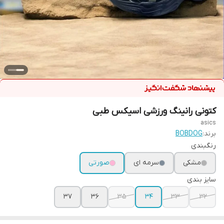
کتونی رانینگ ورزشی اسیکس طبی
asics
برند:
BOBDOG
رنگبندی
مشکی
سرمه ای
صورتی
سایز بندی
37
36
35
34
33
32