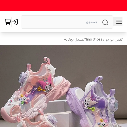
کفش نی نو / Nino Shoes
/
صندل بچگانه