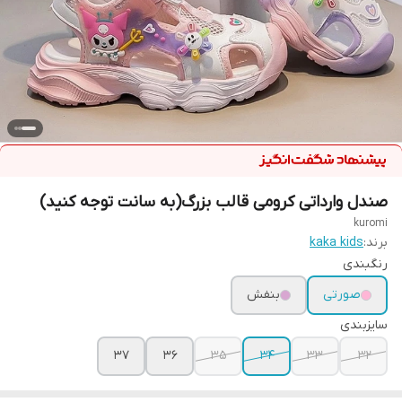
صندل وارداتی کرومی قالب بزرگ(به سانت توجه کنید)
kuromi
برند:
kaka kids
رنگبندی
صورتی
بنفش
سایزبندی
37
36
35
34
33
32