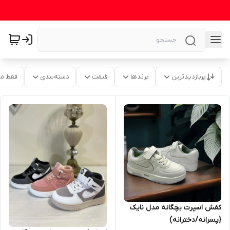
پربازدیدترین
برندها
قیمت
دسته‌بندی
فقط م
کفش اسپرت بچگانه مدل نایک
{پسرانه/دخترانه)