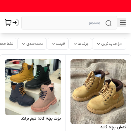
جدیدترین
برندها
قیمت
دسته‌بندی
فقط محص
بوت بچه گانه تیم برلند
کفش بچه گانه