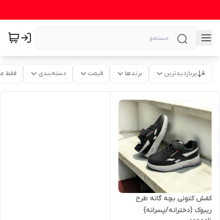
پربازدیدترین
برندها
قیمت
دسته‌بندی
فقط م
کفش کتونی بچه گانه طرح
ریبوک {دخترانه/پسرانه}