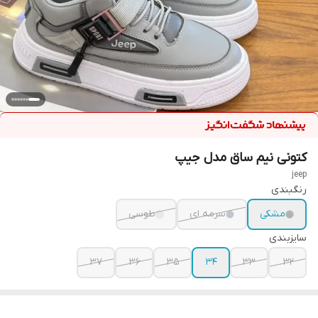
کتونی نیم ساق مدل جیپ
jeep
رنگبندی
مشکی
سرمه ای
طوسی
سایزبندی
37
36
35
34
33
32