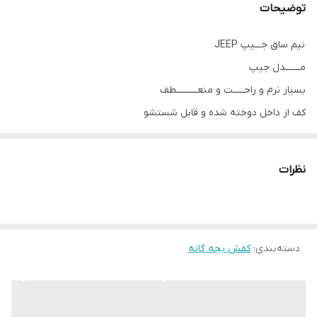
توضیحات
نیم ساق جـــیپ JEEP
مـــــــدل جیپ
بسیار نرم و راحـــــت و منعــــــــــطف
کف از داخل دوخته شده و قابل شستشو
رویه ی کفش ضد آب
خلاصه کیفیت غوغا میکنه
نظرات
رنگ بندی:
ســــرمــــه ای، مشــــکـــی، طــــوســــی
کرم قهوه ای، کرم سرمه ای،مشکی سبز
سایزبندی:
دسته‌بندی
:
کفش بچه گانه
32مناسب پای ۲۰سانـت
۳۳ مناسب پای ۲۰.۵سانت
۳۴ مناسب پای ۲۱سانــت