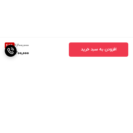
2,200,000
45
%
افزودن به سبد خرید
1,200,000
برگشت به بالا