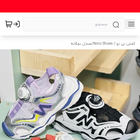
کفش نی نو / Nino Shoes
/
صندل بچگانه