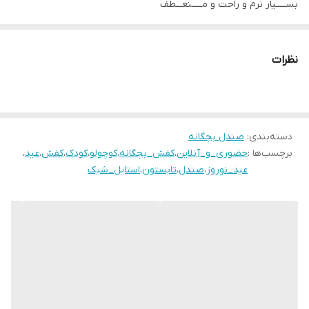
بســـــیار نرم و راحت و مـــــنعـــطف
زیــــره طبــــی و درجــــــه یــــــــــک
قالب بــــــزرگ
نظرات
گارد محافظ برای محافظت از نوک پا ‼
سایزبندی:
26 مناسب پای 17.5 سانـت
۲۷ مناسب پای 18 سانـــت
دسته‌بندی
:
صندل بچگانه
برچسب‌ها :
حضوری_و_آنلاین
،
کفش_بچگانه
،
کوچولو
،
کودک
،
کفش
،
عید
،
۲۸ مناسب پای 18.5 سانــت
عید_نوروز
،
صندل
،
تابستون
،
استایل_شیک
۲۹ مناسب پای 19 سانـت
۳۰ مناسب پای 19.5 سانت
۳۱ مناسب پای 20 سانت
۳۲ مناسب پای 21 سانــت
۳۳ مناسب پای 21.5 سانـــت
۳۴ مناسب پای 22 سانت