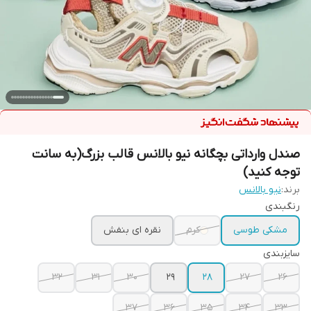
صندل وارداتی بچگانه نیو بالانس قالب بزرگ(به سانت
توجه کنید)
برند:
نیو بالانس
رنگبندی
مشکی طوسی
کرم
نقره ای بنفش
سایزبندی
32
31
30
29
28
27
26
37
36
35
34
33