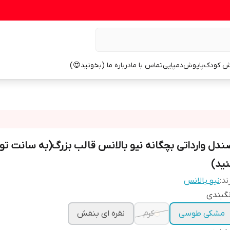
ش کودک
پاپوش
دمپایی
تماس با ما
درباره ما (بخونید😍)
ندل وارداتی بچگانه نیو بالانس قالب بزرگ(به سانت تو
نید)
ند:
نیو بالانس
گبندی
مشکی طوسی
کرم
نقره ای بنفش