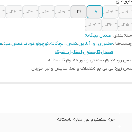
یزبندی
4
33
32
31
30
29
28
27
26
37
36
35
ته‌بندی
:
صندل بچگانه
چسب‌ها :
حضوری_و_آنلاین
،
کفش_بچگانه
،
کوچولو
،
کودک
،
کفش
،
عید
،
ع
صندل
،
تابستون
،
استایل_شیک
نس رویه
:
چرم صنعتی و تور مقاوم تابستانه
نس زیره
:
تی بی یو منعطف و ضد سایش و لیز خوردن
چرم صنعتی و تور مقاوم تابستانه