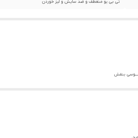
تی بی یو منعطف و ضد سایش و لیز خوردن
طـــوسی بنفش
ید.