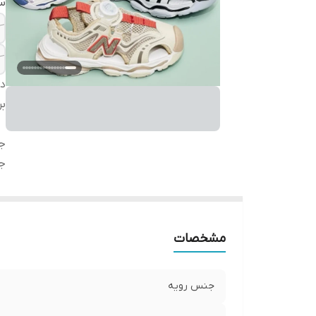
سا
دس
بر
ج
ج
مشخصات
جنس رویه