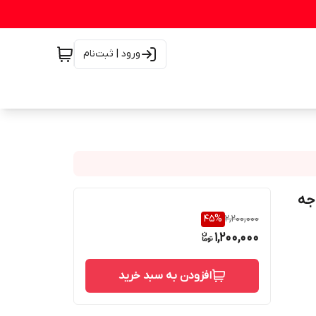
ورود | ثبت‌نام
جه
45
%
2,200,000
1,200,000
افزودن به سبد خرید