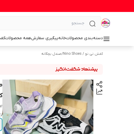
دسته‌بندی محصولات
خانه
پیگیری سفارش
همه محصولات
کف
کفش نی نو / Nino Shoes
/
صندل بچگانه
ص
ک
بر
رن