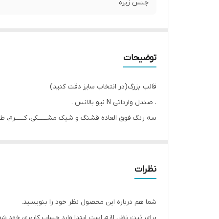
جنس زیره
توضیحات
قالب بزرگ(در انتخاب سایز دقت کنید)
. صندل وارداتی N نیو بالانس .
سه رنگ فوق العاده قشنگ و شیک مشــــــکی، کــــــرم، 
بســـــیار نرم و راحت و مـــــنعـــطف
زیــــره طبــــی و درجــــــه یــــــــــک
قالب بــــــزرگ
نظرات
گارد محافظ برای محافظت از نوک پا ‼
سایزبندی:
شما هم درباره این محصول نظر خود را بنویسید.
26 مناسب پای 17.5 سانـت
برای ثبت نظر، لازم است ابتدا وارد حساب کاربری خود شو