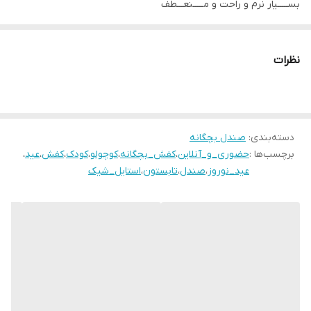
بســـــیار نرم و راحت و مـــــنعـــطف
زیــــره طبــــی و درجــــــه یــــــــــک
قالب بــــــزرگ
نظرات
گارد محافظ برای محافظت از نوک پا ‼
سایزبندی:
26 مناسب پای 17.5 سانـت
۲۷ مناسب پای 18 سانـــت
دسته‌بندی
:
صندل بچگانه
برچسب‌ها :
حضوری_و_آنلاین
،
کفش_بچگانه
،
کوچولو
،
کودک
،
کفش
،
عید
،
۲۸ مناسب پای 18.5 سانــت
عید_نوروز
،
صندل
،
تابستون
،
استایل_شیک
۲۹ مناسب پای 19 سانـت
۳۰ مناسب پای 19.5 سانت
۳۱ مناسب پای 20 سانت
۳۲ مناسب پای 21 سانــت
۳۳ مناسب پای 21.5 سانـــت
۳۴ مناسب پای 22 سانت