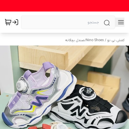
کفش نی نو / Nino Shoes
/
صندل بچگانه