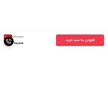
2,200,000
45
%
افزودن به سبد خرید
1,200,000
برگشت به بالا