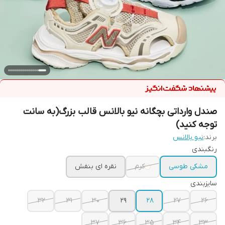
صندل وارداتی بچگانه نیو بالانس قالب بزرگ(به سانت
توجه کنید)
برند:
نیو بالانس
رنگبندی
مشکی طوسی
کرم
نقره ای بنفش
سایزبندی
32
31
30
29
28
27
26
37
36
35
34
33