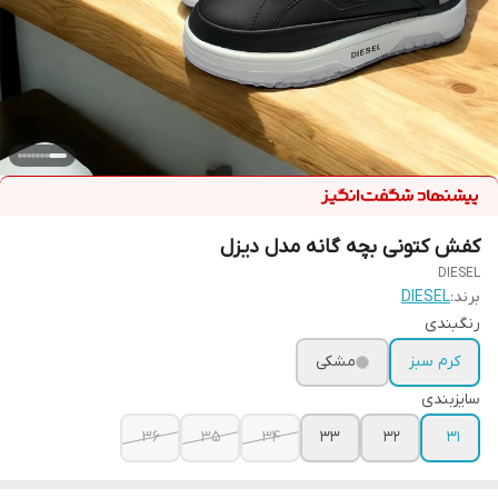
کفش کتونی بچه گانه مدل دیزل
DIESEL
برند:
DIESEL
رنگبندی
کرم سبز
مشکی
سایزبندی
36
35
34
33
32
31