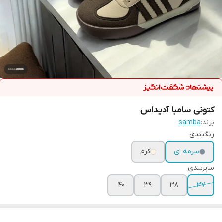
کتونی سامبا آدیداس
برند:
samba
رنگبندی
سرمه ای
کرم
سایزبندی
40
39
38
37