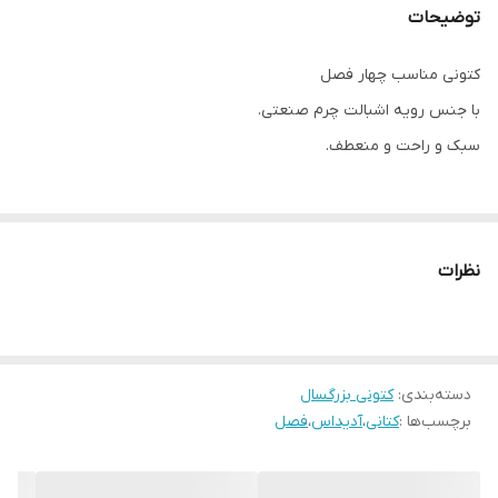
توضیحات
کتونی مناسب چهار فصل
با جنس رویه اشبالت چرم صنعتی.
سبک و راحت و منعطف.
سایزبندی:
نظرات
37 مناسب پای 22.5سانت
38 مناسب پای 23 سانت
39 مناسب پای 23.5سانت
40 مناسب پای 24 سانت
دسته‌بندی
:
کتونی بزرگسال
برچسب‌ها :
کتانی
،
آدیداس
،
فصل