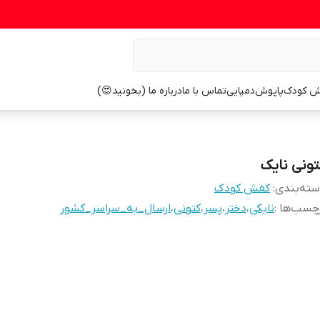
ش کودک
پاپوش
دمپایی
تماس با ما
درباره ما (بخونید😍)
تونی نایک
ته‌بندی
:
کفش کودک
چسب‌ها :
نایکی
،
دختر
،
پسر
،
کتونی
،
ارسال_به_سراسر_کشور