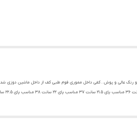
سانـــت ۳۴