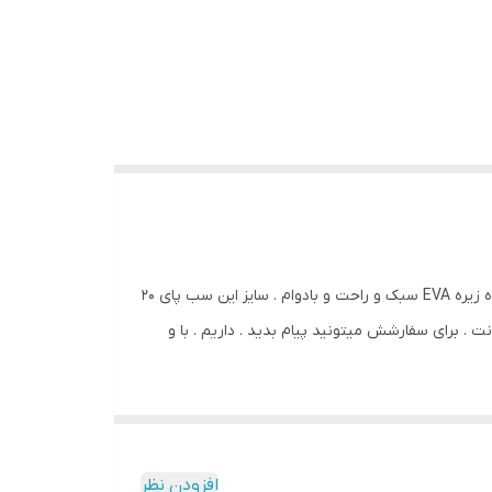
رانینگ . یه کتونی خیلی سبُک و‌خفن نایک آوردم باقلوا دو رنگ عالی و پوش . کفی داخل مموری فوم طبی کف از داخل ماشین دوزی شده زیره EVA سبک و راحت و بادوام . سایز این سب پای ۲۰
 مناسب پای ۲۰.۵ سانت ۳۵ مناسب پای ۲۱ سانت ۳۶ مناسب پای ۲۱.۵ سانت ۳۷ مناسب پای ۲۲ سانت ۳۸ مناسب پای ۲۲.۵ سانت . برای سفارشش میتونید پیام بدید . داریم . با و
افزودن نظر