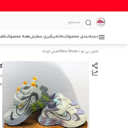
دسته‌بندی محصولات
خانه
پیگیری سفارش
همه محصولات
کف
کفش نی نو / Nino Shoes
/
کفش کودک
ک
دس
بر