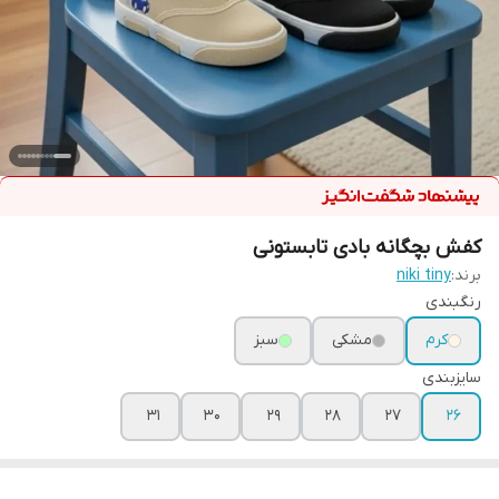
کفش بچگانه بادی تابستونی
برند:
niki tiny
رنگبندی
کرم
مشکی
سبز
سایزبندی
31
30
29
28
27
26