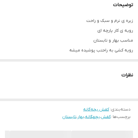
توضیحات
زیره ی نرم و سبک و راحت
رویه ی کار پارچه ای
مناسب بهار و تابستان
رویه کشی به راحتب پوشیده میشه
سایزبندی:
نظرات
26 مناسب پای 16 سانت
27 مناسب پای 16.5 سانت
28 مناسب پای17 سانت
29 مناسب 17.5سانت
دسته‌بندی
:
کفش بچه‌گانه
برچسب‌ها :
کفش
،
بچهگانه
،
بهار
،
تابستان
30 مناسب پای 18 سانت
31 مناسب پای 18.5 سانت