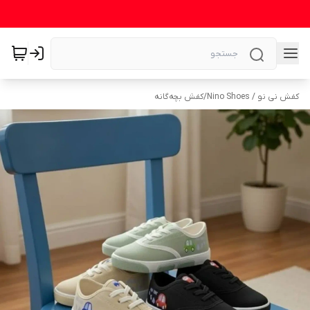
کفش نی نو / Nino Shoes
/
کفش بچه‌گانه