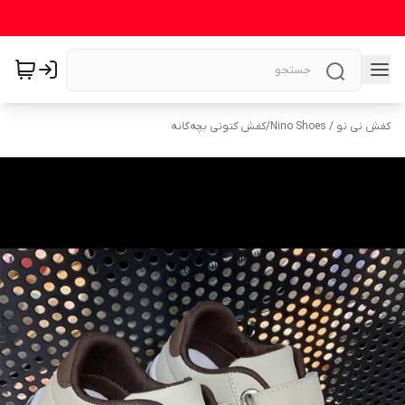
کفش نی نو / Nino Shoes
/
کفش کتونی بچه‌گانه