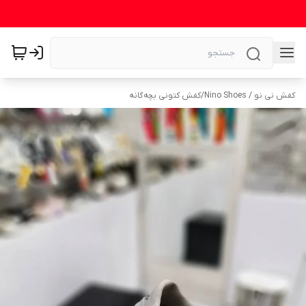
کفش نی نو / Nino Shoes
/
کفش کتونی بچه‌گانه