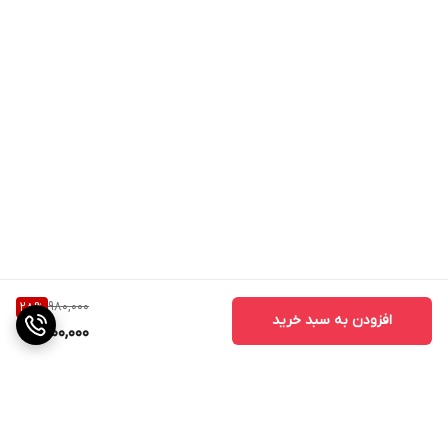
980,000
28
%
افزودن به سبد خرید
700,000