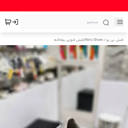
کفش نی نو / Nino Shoes
/
کفش کتونی بچه‌گانه