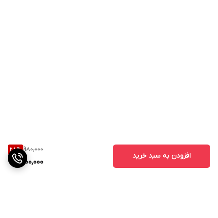
980,000
28
%
افزودن به سبد خرید
700,000