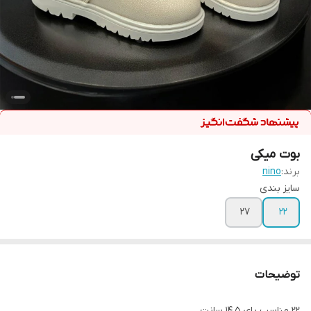
بوت میکی
برند:
nino
سایز بندی
27
22
توضیحات
22 مناسب پای 14.5 سانت