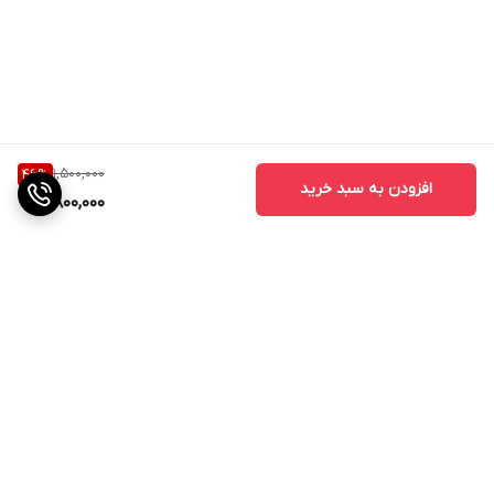
1,500,000
46
%
افزودن به سبد خرید
800,000
برگشت به بالا