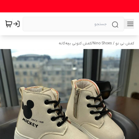
کفش نی نو / Nino Shoes
/
کفش کتونی بچه‌گانه