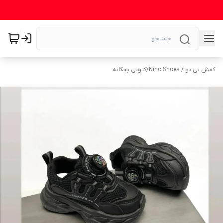
کفش نی نو / Nino Shoes
/
کتونی بچگانه