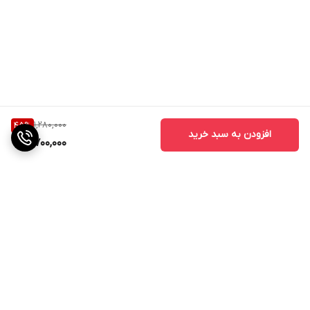
1,280,000
45
%
افزودن به سبد خرید
700,000
برگشت به بالا