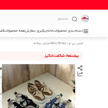
دسته‌بندی محصولات
خانه
پیگیری سفارش
همه محصولات
کف
کفش نی نو / Nino Shoes
/
صندل بچگانه
ص
رن
سا