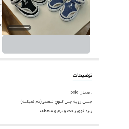
دس
بر
توضیحات
. صندل polo
جنس رویه جین کتونِ تنفسی(دَم نمیکنه)
زیره فوق راحت و نرم و منعطف
کفی داخل عرق گیر و راحت .