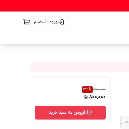
ورود | ثبت‌نام
33
%
1,200,000
800,000
افزودن به سبد خرید
3