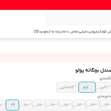
ش کودک
پاپوش
دمپایی
تماس با ما
درباره ما (بخونید😍)
ندل بچگانه پولو
گبندی
آبی
کرم
مشکی
یزبندی
0
29
28
27
26
25
24
23
22