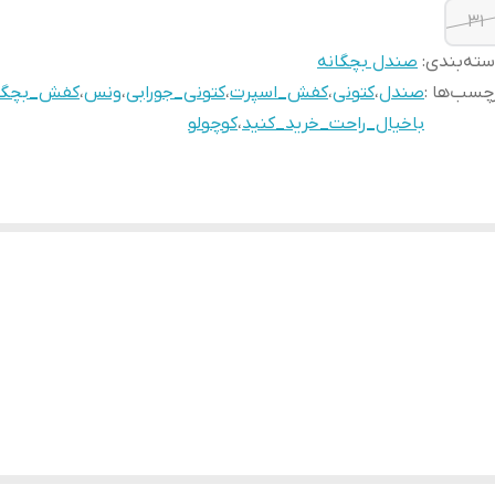
31
ته‌بندی
:
صندل بچگانه
چسب‌ها :
صندل
،
کتونی
،
کفش_اسپرت
،
کتونی_جورابی
،
ونس
،
کفش_بچگا
باخیال_راحت_خرید_کنید
،
کوچولو