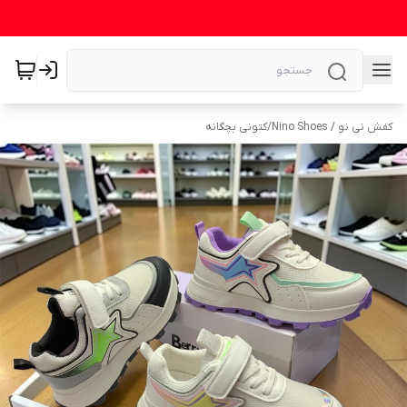
کفش نی نو / Nino Shoes
/
کتونی بچگانه