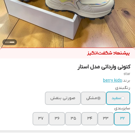
کتونی وارداتی مدل استار
star
برند:
berry kids
رنگبندی
سفید
مشکی
صورتی بنفش
سایزبندی
37
36
35
34
33
32