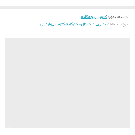
34 مناسب پای 20 سانت
35 مناسب پای 20.5 سانت
دسته‌بندی
:
کتونی بچه‌گانه
برچسب‌ها :
کتونی_اورجینال
،
بچهگانه
،
کتونی_وارداتی
36 مناسب پای 21 سانت
37 مناسب پای 21.5 سانت