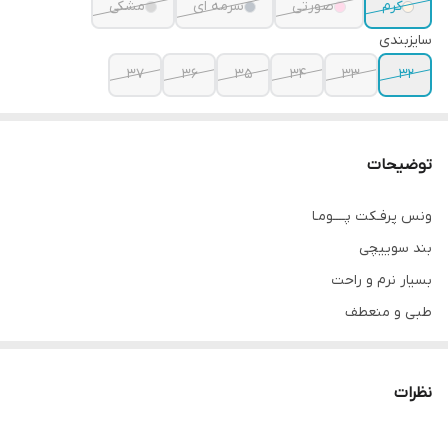
کرم
صورتی
سرمه ای
مشکی
سایزبندی
37
36
35
34
33
32
توضیحات
ونس پرفـکت پــــومـا
بند سوییچی
بسیار نرم و راحت
طبی و منعطف
سایزبندی:
نظرات
32 مناسب پای 19 سانت
33 مناسب پای 19.5 سانت