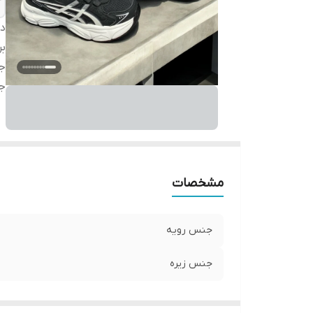
دس
بر
ج
ج
مشخصات
جنس رویه
جنس زیره