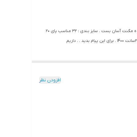
و یادت نره . حالااااا یه رانینگ باقلوا . از شرکت BUBUDOo راحتی .زیره سبُک و راحت .کف طبی و کف دوخت (ماشین دوزی شده از داخل) ه مگنت آسان بست . سایز بندی : ۳۲ مناسب پای ۲۰
افزودن نظر