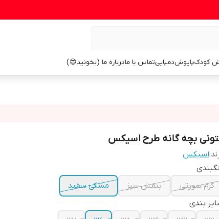
ش کودک
پاپوش
دمپایی
تماس با ما
درباره ما (بخونید😍)
تونی بچه گانه طرح اسیکس
ند:
اسیکس
گبندی
کرم صورتی
بنفش سبز
مشکی سفید
یز بندی