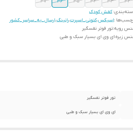
37
36
35
34
33
32
ته‌بندی
:
کفش کودک
چسب‌ها :
اسیکس
،
کتونی_اسپرت
،
رانینگ
،
ارسال_به_سراسر_کشور
نس رویه
:
تور فوتر نفسگیر
نس زیره
:
ای وی ای بسیار سبک و طبی
تور فوتر نفسگیر
ای وی ای بسیار سبک و طبی