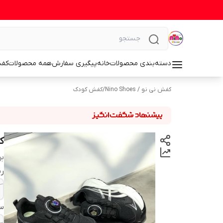
دسته‌بندی محصولات
خانه
پیگیری سفارش
همه محصولات
کف
کفش نی نو / Nino Shoes
/
کفش کودک
ک
بر
رن
سا