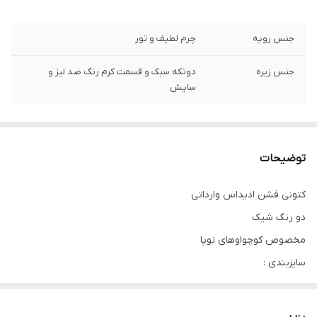
جنس رویه
چرم لطیف و تور
جنس زیره
دوتکه سبک و قسمت کرم رنگ ضد لیز و
سایش
توضیحات
کتونی فشن ادیداس وارداتی
دو رنگ شیک
مخصوص کوچواوهای نوپا
سایزبندی :
21 مناسب پای 13/5 سانت
22 مناسب پای 14 سانت