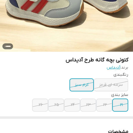
کتونی بچه گانه طرح آدیداس
برند:
آدیداس
رنگبندی
سرمه ای قرمز
کرم سبز
سایز بندی
26
25
24
23
22
21
مشخصات