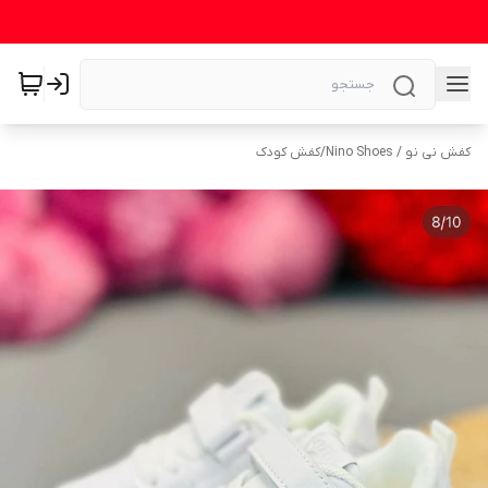
کفش نی نو / Nino Shoes
/
کفش کودک