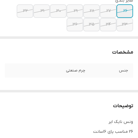
سایز بندی
32
31
30
29
28
27
26
36
35
34
33
مشخصات
جنس
چرم صنعتی
توضیحات
ونس نایک ایر
26 مناسب پای 16سانت