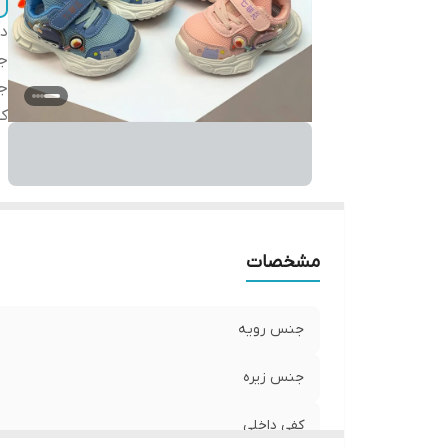
دس
ج
ج
کف
مشخصات
جنس رویه
جنس زیره
کفی داخلی