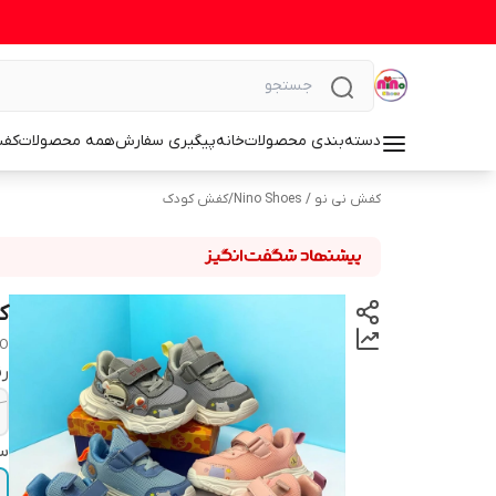
دسته‌بندی محصولات
خانه
پیگیری سفارش
همه محصولات
کف
کفش نی نو / Nino Shoes
/
کفش کودک
ک
O
رن
سا