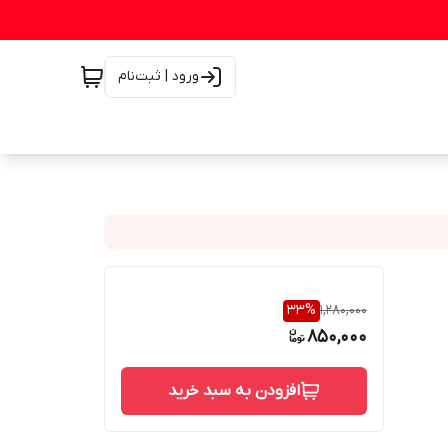
ورود | ثبت‌نام
33
%
1,280,000
850,000
افزودن به سبد خرید