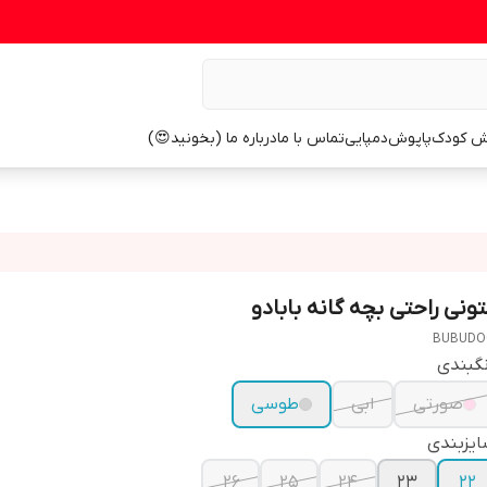
ش کودک
پاپوش
دمپایی
تماس با ما
درباره ما (بخونید😍)
تونی راحتی بچه گانه بابادو
BUBUDO
گبندی
صورتی
ابی
طوسی
یزبندی
26
25
24
23
22