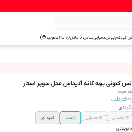
ش کودک
پاپوش
دمپایی
تماس با ما
درباره ما (بخونید😍)
نس کتونی بچه گانه آدیداس مدل سوپر استار
super st
ند:
آدیداس
گبندی
بنفش
مشکی
سبز
نقره ای
یزبندی