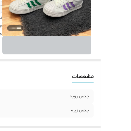
دس
ج
ج
مشخصات
جنس رویه
جنس زیره