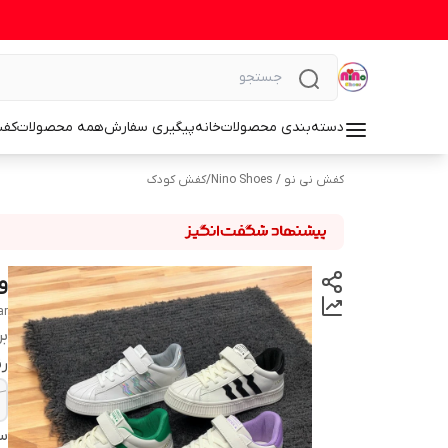
دسته‌بندی محصولات
خانه
پیگیری سفارش
همه محصولات
کف
کفش نی نو / Nino Shoes
/
کفش کودک
و
ar
بر
رن
سا