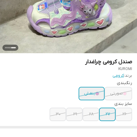
صندل کرومی چراغدار
KUROMI
برند:
کرومی
رنگبندی
صورتی
بنفش
سایز بندی
30
29
28
27
26