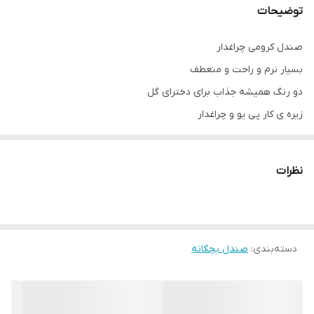
توضیحات
صندل کرومی چراغدار
بسیار نرم و راحت و منعطف
دو رنگ همیشه جذاب برای دخترای گل
زیره ی کار پی یو و چراغدار
باز و بست بسیار راحت (دیسکی)
گارد محافظ برای حفظ سلامت پا
نظرات
‼سایزبندی:
مناسب پای ۱۶ سانـت
۲۷ مناسب پای ۱۶.۵ سانــت
۲۸ مناسب پای ۱۷ سانــت
دسته‌بندی
:
صندل بچگانه
۲۹ مناسب پای ۱۷.۵ سانــت
۳۰ مناسب پای ۱۸ سانت