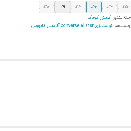
30
29
28
27
26
25
ته‌بندی
:
کفش کودک
چسب‌ها :
نوستالژی
،
allstar
،
converse
،
آلاستار
،
کانورس