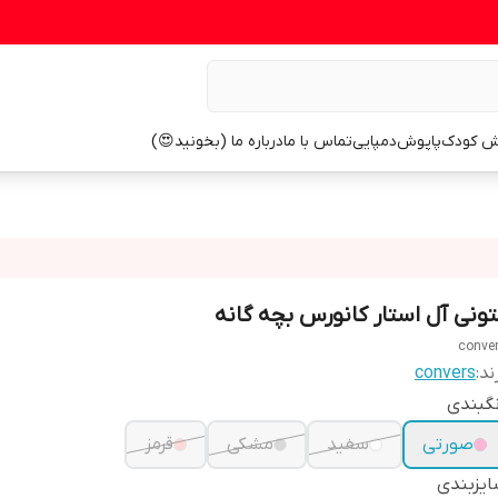
ش کودک
پاپوش
دمپایی
تماس با ما
درباره ما (بخونید😍)
تونی آل استار کانورس بچه گانه
conve
ند:
convers
گبندی
صورتی
سفید
مشکی
قرمز
یزبندی