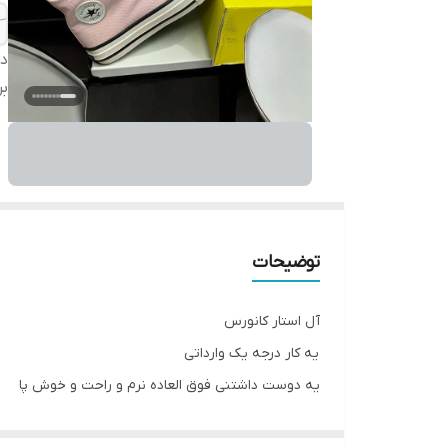
دس
بر
توضیحات
آل استار کانورس
یه کار درجه یک وارداتی
یه دوست داشتنی فوق العاده نرم و راحت و خوش پا
قابل شستشو تو ماشین