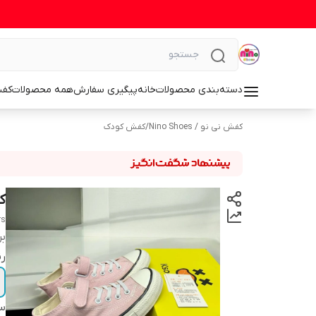
دسته‌بندی محصولات
خانه
پیگیری سفارش
همه محصولات
کف
کفش نی نو / Nino Shoes
/
کفش کودک
ک
rs
بر
رن
سا