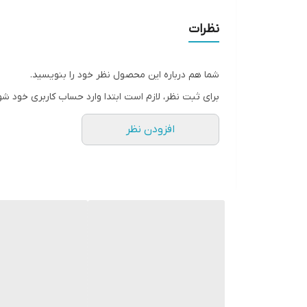
کفی فرم داره نانو طبی داخلشه .
سایزبندی:
نظرات
25مناسب پای ۱۶ سانت
۲۶مناسب پای ۱۶.۵سانت
شما هم درباره این محصول نظر خود را بنویسید.
۲۷مناسب پای ۱۷ سانــت
برای ثبت نظر، لازم است ابتدا وارد حساب کاربری خود شو
۲۸مناسب پای ۱۷.۵سانت
افزودن نظر
۲۹ مناسب پای ۱۸ سانــت
۳٠مناسب پای ۱۸.۵ سانت