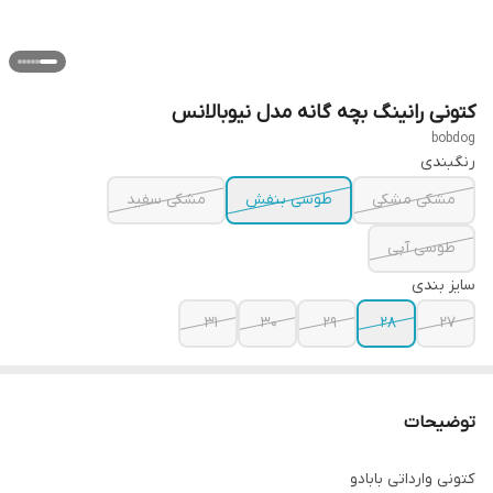
کتونی رانینگ بچه گانه مدل نیوبالانس
bobdog
رنگبندی
مشکی مشکی
طوسی بنفش
مشکی سفید
طوسی آبی
سایز بندی
31
30
29
28
27
توضیحات
کتونی وارداتی بابادو