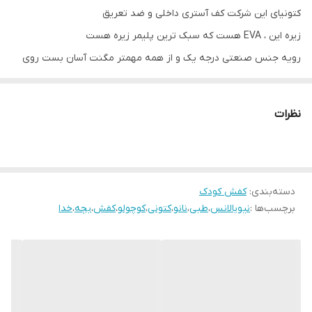
کتونیای این شرکت کف آستری داخلی و ضد تعریق
زیره این ، EVA هست که سبک ترین پلیمر زیره هست
رویه جنس صنعتی درجه یک و از همه مهمتر مگنت آسان بست روی
کفش .
سایزبندی:
نظرات
۲۷مناسب پای ۱۶.۵سانت
۲۸مناسب پای ۱۷ سانـــت
۲۹ مناسب پای ۱۷.۵سانت
۳۰ مناسب پای ۱۸ سانـــت
دسته‌بندی
:
کفش کودک
برچسب‌ها :
نیوبالانس
،
طبی
،
نانو
،
کتونی
،
کوچولو
،
کفش
،
بچه
،
خدا
۳۱مناسب پای ۱۸.۵ سانت