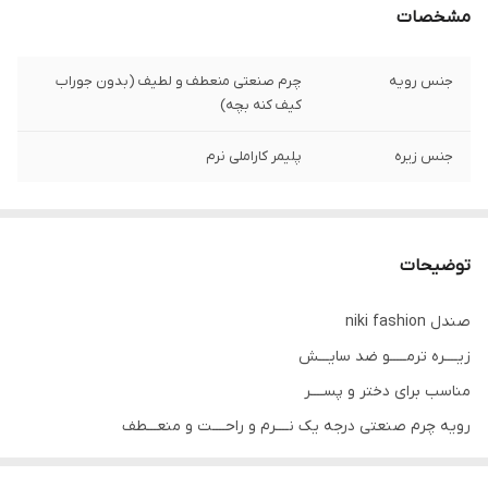
مشخصات
جنس رویه
چرم صنعتی منعطف و لطیف (بدون جوراب
کیف کنه بچه)
جنس زیره
پلیمر کاراملی نرم
توضیحات
صندل niki fashion
زیــــره ترمـــــو ضد سایـــش
مناسب برای دختر و پســــر
رویه چرم صنعتی درجه یک نــــرم و راحــــت و منعـــطف
دو رنـــگ مـــشکی و کــــــرم