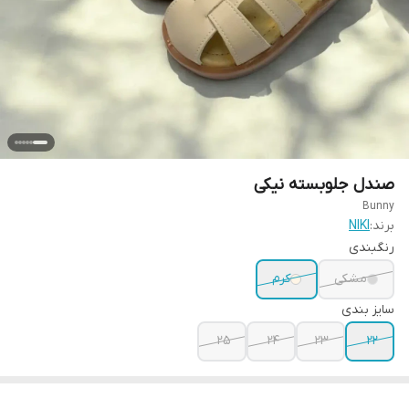
صندل جلوبسته نیکی
Bunny
برند:
NIKI
رنگبندی
مشکی
کرم
سایز بندی
25
24
23
22