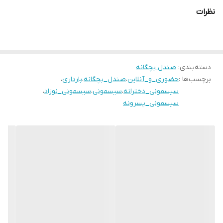
سایز بندی:
نظرات
22 مناسب پای ۱۴ سانـــــت
۲۳ مناسب پای ۱۴/۵ سانت
۲۴ مناسب پای ۱۵ سانــــت
۲۵ مناسب پای ۱۵/۵ سانت
دسته‌بندی
:
صندل بچگانه
برچسب‌ها :
حضوری_و_آنلاین
،
صندل_بچگانه
،
بارداری
،
سیسمونی_دخترانه
،
سیسمونی
،
سیسمونی_نوزاد
،
سیسمونی_پسرونه