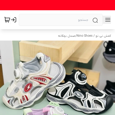
کفش نی نو / Nino Shoes
/
صندل بچگانه