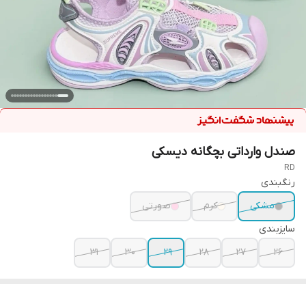
صندل وارداتی بچگانه دیسکی
RD
رنگبندی
مشکی
کرم
صورتی
سایزبندی
31
30
29
28
27
26