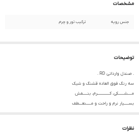
مشخصات
جنس رویه
ترکیب تور و چرم
توضیحات
. صندل وارداتی RD .
سه رنگ فوق العاده قشنگ و شیک
مــــشــــــکی، کـــــــــــــرم، بنـــــفش
بســـــیار نرم و راحت و مـــــنعـــطف
زیــــره طبــــی و درجــــــه یــــــــــک
قالب بــــــزرگ
نظرات
گارد محافظ برای محافظت از نوک پا