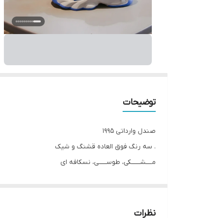
توضیحات
صندل وارداتی 1995
. سه رنگ فوق العاده قشنگ و شیک
مــــشــــــکی، طوســـــی، نسکافه ای
بســـــیار نرم و راحت و مـــــنعـــطف
زیــــره طبــــی و درجــــــه یــــــــــک
گارد محافظ برای محافظت از نوک پا
نظرات