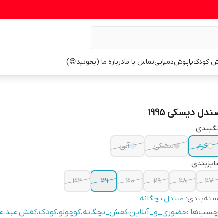
ش کودک
پاپوش
دمپایی
تماس با ما
درباره ما (بخونید😍)
دل دیسکی 1995
گبندی
کرم
مشکی
آبی
یزبندی
32
31
30
29
28
27
ته‌بندی
:
صندل بچگانه
چسب‌ها :
حضوری_و_آنلاین
،
کفش_بچگانه
،
کوچولو
،
کودک
،
کفش
،
عید
،
ع