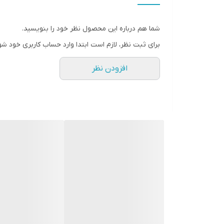
‼سایزبندی:
مناسب پای ۱۷سانـت
شما هم درباره این محصول نظر خود را بنویسید.
۲۸مناسب پای ۱۷.۵سانـت
برای ثبت نظر، لازم است ابتدا وارد حساب کاربری خود شو
۲۹مناسب پای ۱۸ سانــت
افزودن نظر
۳۰مناسب پای ۱۸.۵سانـت
۳۱مناسب پای ۱۹ سانــــت
۳۲مناسب پای ۱۹.۵ سانت