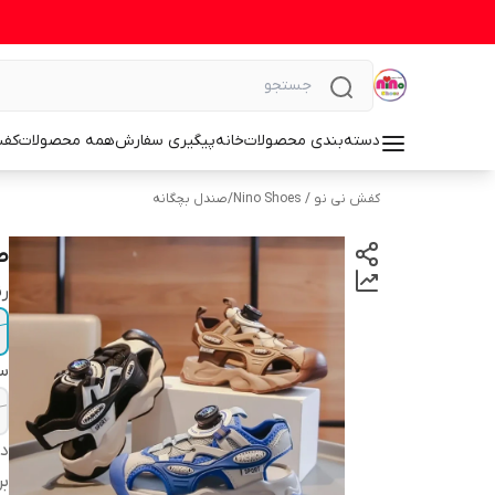
دسته‌بندی محصولات
خانه
پیگیری سفارش
همه محصولات
کف
کفش نی نو / Nino Shoes
/
صندل بچگانه
صن
رن
سا
دس
بر