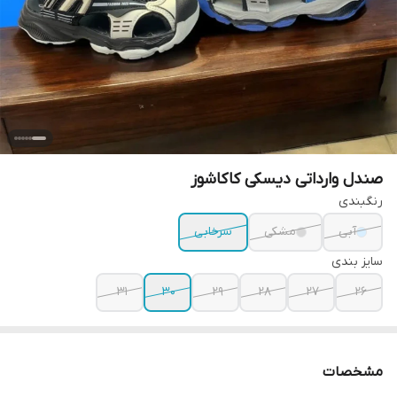
صندل وارداتی دیسکی کاکاشوز
رنگبندی
آبی
مشکی
سرخابی
سایز بندی
31
30
29
28
27
26
مشخصات