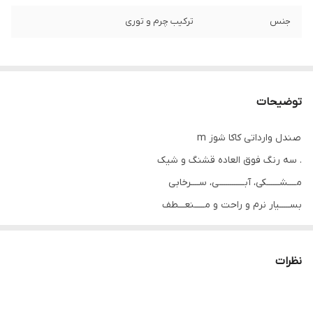
جنس
ترکیب چرم و توری
توضیحات
صندل وارداتی کاکا شوز m
. سه رنگ فوق العاده قشنگ و شیک
مــــشــــــکی، آبــــــــــــی، ســــرخابی
بســـــیار نرم و راحت و مـــــنعـــطف
زیــــره طبــــی و درجــــــه یــــــــــک
گارد محافظ برای محافظت از نوک پا ‼
نظرات
سایزبندی:
26مناسب پای ۱۷سانـت