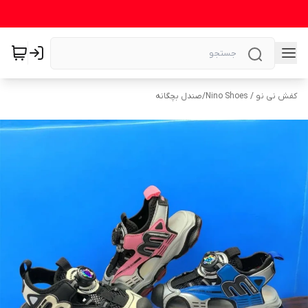
کفش نی نو / Nino Shoes
/
صندل بچگانه