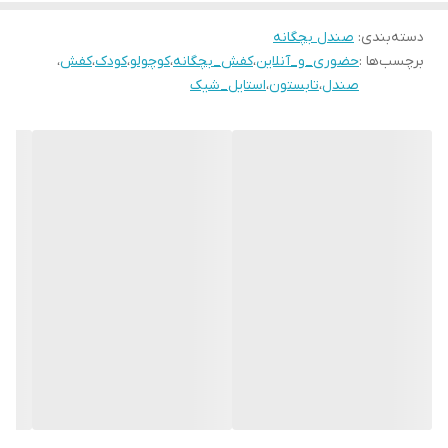
۲۷مناسب پای ۱۷.۵سانـت
۲۸ مناسب پای ۱۸ سانــت
دسته‌بندی
:
صندل بچگانه
برچسب‌ها :
حضوری_و_آنلاین
،
کفش_بچگانه
،
کوچولو
،
کودک
،
کفش
،
۲۹ مناسب پای ۱۸.۵سانـت
صندل
،
تابستون
،
استایل_شیک
۳۰ مناسب پای ۱۹ سانــــت
۳۱ مناسب پای ۱۹.۵ سانت