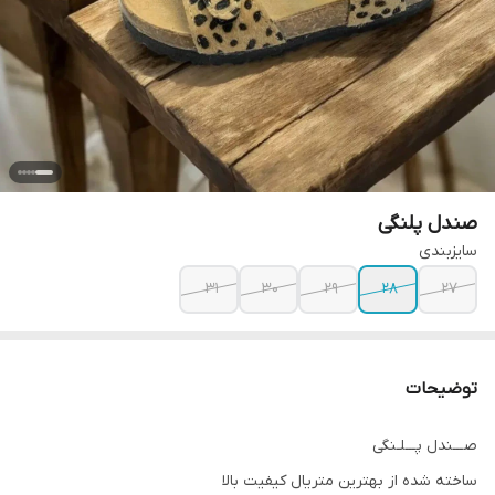
صندل پلنگی
سایزبندی
31
30
29
28
27
توضیحات
صـــندل پـــلـنگی
ساخته شده از بهترین متریال کیفیت بالا