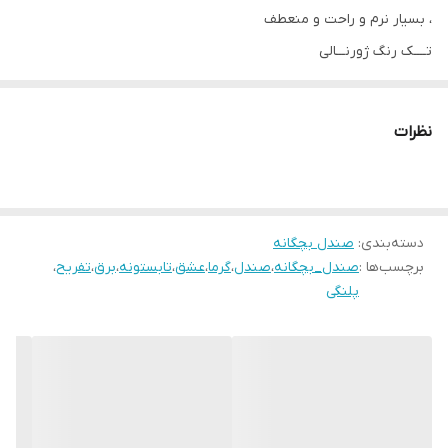
، بسیار نرم و راحت و منعطف
تــــک رنگ ژورنـــالی
باز و بســـت با چــــسب
سایزبندی:
نظرات
مناسب پای ۱۶ سانـــت
۲۸ مناسب پای ۱۶.۵ سانت
۲۹ مناسب پای ۱۷ سانــــت
۳۰ مناسب پای ۱۷.۵ سانت
دسته‌بندی
:
صندل بچگانه
برچسب‌ها :
صندل_بچگانه
،
صندل
،
گرما
،
عشق
،
تابستونه
،
برق
،
تفریح
،
۳۱ مناسب پای ۱۸ سانــــت
پلنگی