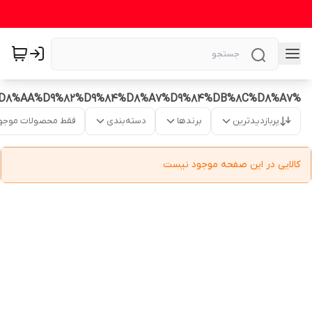
%D8%A7%D8%B3%D8%AA%D9%82%D9%84%D8%A7%D9%84%DB%8C%D8%A7
پربازدیدترین
برندها
دسته‌بندی
فقط محصولات موجو
کالایی در این صفحه موجود نیست