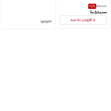
780,000
25
%
580,000
افزودن به سبد
ناموجود