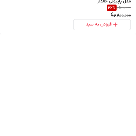
مدل پاپیونی خالدار
1,500,000
46
%
800,000
افزودن به سبد