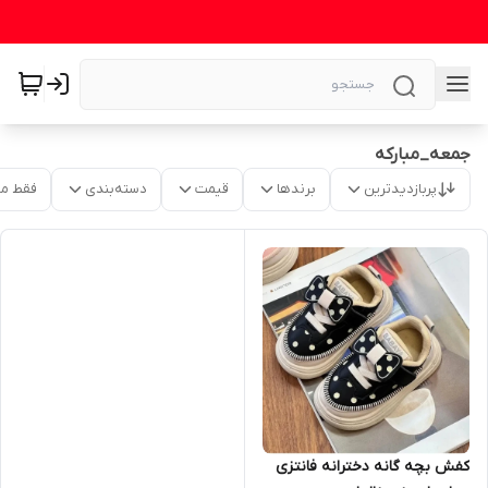
جمعه_مباركه
پربازدیدترین
برندها
قیمت
دسته‌بندی
فقط م
کفش بچه گانه دخترانه فانتزی