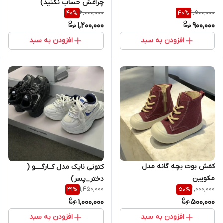
چراغش حساب نکنید)
2,000,000
1,500,000
40
%
40
%
1,200,000
900,000
افزودن به سبد
افزودن به سبد
کفش بوت بچه گانه مدل
کتونی نایک مدل کــارگــــو (
مکویین
دختر_پسر)
1,450,000
1,000,000
31
%
50
%
1,000,000
500,000
افزودن به سبد
افزودن به سبد