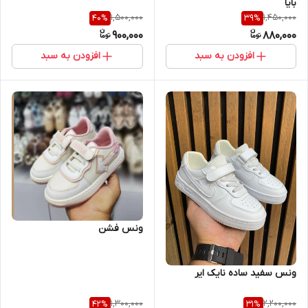
بایا
1,500,000
1,450,000
40
%
39
%
900,000
880,000
افزودن به سبد
افزودن به سبد
ونس فشن
ونس سفید ساده نایک ایر
1,300,000
2,200,000
42
%
31
%