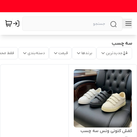
سه چسب
جدیدترین
برندها
قیمت
دسته‌بندی
فقط محص
کفش کتونی ونس سه چسب