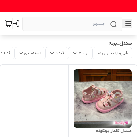
صندل_بچه
پربازدیدترین
برندها
قیمت
دسته‌بندی
فقط م
صندل گلدار بچگونه