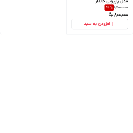
مدل پاپیونی خالدار
1,500,000
46
%
800,000
افزودن به سبد