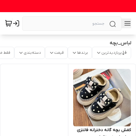
لباس_بچه
پربازدیدترین
برندها
قیمت
دسته‌بندی
فقط م
کفش بچه گانه دخترانه فانتزی