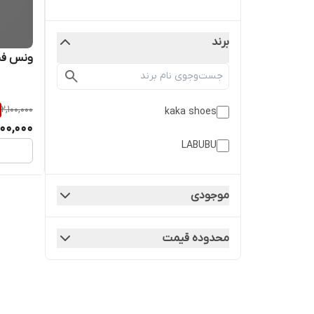
برند
ونس فشن
2,100,000
kaka shoes
200,000
LABUBU
موجودی
محدوده قیمت