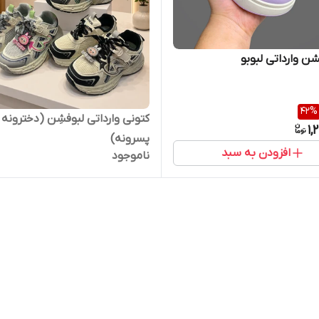
 وارداتی لبوبو
42
%
کتونی وارداتی لبوفشِن (دخترونه 
1,
پسرونه)
افزودن به سبد
ناموجود