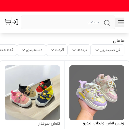
مامان
جدیدترین
برندها
قیمت
دسته‌بندی
فقط محص
ونس فشن وارداتی لبوبو
کفش سوتدار