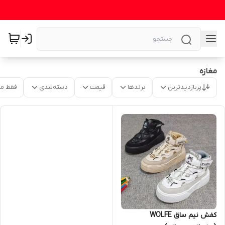
مغازه
پربازدیدترین
برندها
قیمت
دسته‌بندی
فقط م
کفش نیم ساق WOLFE