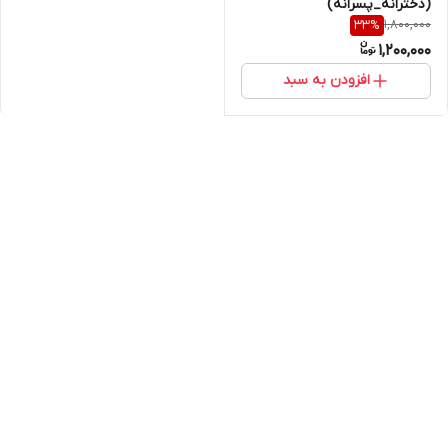
(دخترانه_پسرانه)
1,800,000
33
%
1,200,000
افزودن به سبد