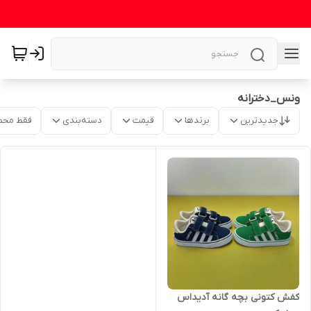
ونس_دخترانه
جدیدترین
برندها
قیمت
دسته‌بندی
فقط محص
کفش کتونی بچه گانه آدیداس