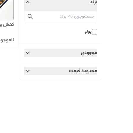
برند
کفش ونس کالج 
پولو
ناموجود
موجودی
محدوده قیمت