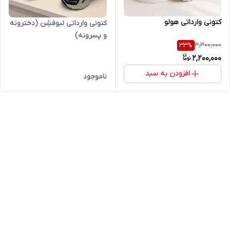
کتونی وارداتی هولو
کتونی وارداتی لبوفشِن (دخترونه
و پسرونه)
3,300,000
33
%
2,200,000
افزودن به سبد
ناموجود