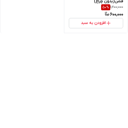
فشن(بدون چراغ)
1,200,000
50
%
600,000
افزودن به سبد